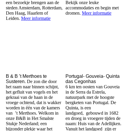
een bezoekje brengen aan de
Bekijk onze leuke
steden Amsterdam, Rotterdam,
accommodaties en begin met
Den Haag, Haarlem of
dromen.
Meer informatie
Leiden.
Meer informatie
B & B ’t Merthoes te
Portugal- Gouveia- Quinta
Susteren.
De zon die door
das Cegonhas
het raam naar binnen schijnt,
6 km ten oosten van Gouveia
het gefluit van vogels en het
in de Serra da Estrela,
gekraai van de haan in de
natuurpark met de hoogste
vroege ochtend, dat is wakker
bergketen van Portugal. De
worden in één van de kamers
Quinta, is een
van ’t Merthoes. Welkom in
landgoed, gebouwd in 1682
onze B&B in Het Smalste
en droeg in vroegere tijden de
Stukje Nederland; een
naam: Huis van de Adellijken.
bijzonder plekje waar het
Vanuit het landgoed zijn er