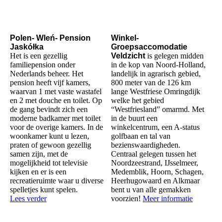
Polen- Wleń- Pension
Winkel-
Jaskółka
Groepsaccomodatie
Het is een gezellig
Veldzicht
is gelegen midden
familiepension onder
in de kop van Noord-Holland,
Nederlands beheer. Het
landelijk in agrarisch gebied,
pension heeft vijf kamers,
800 meter van de 126 km
waarvan 1 met vaste wastafel
lange Westfriese Omringdijk
en 2 met douche en toilet. Op
welke het gebied
de gang bevindt zich een
“Westfriesland” omarmd. Met
moderne badkamer met toilet
in de buurt een
voor de overige kamers. In de
winkelcentrum, een A-status
woonkamer kunt u lezen,
golfbaan en tal van
praten of gewoon gezellig
bezienswaardigheden.
samen zijn, met de
Centraal gelegen tussen het
mogelijkheid tot televisie
Noordzeestrand, IJsselmeer,
kijken en er is een
Medemblik, Hoorn, Schagen,
recreatieruimte waar u diverse
Heerhugowaard en Alkmaar
spelletjes kunt spelen.
bent u van alle gemakken
Lees verder
voorzien!
Meer informatie