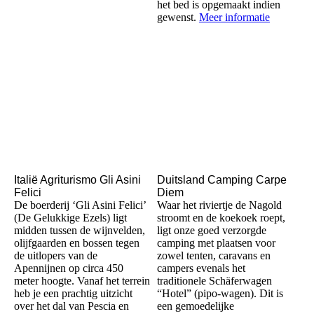
het bed is opgemaakt indien
gewenst.
Meer informatie
Italië Agriturismo Gli Asini
Duitsland Camping Carpe
Felici
Diem
De boerderij ‘Gli Asini Felici’
Waar het riviertje de Nagold
(De Gelukkige Ezels) ligt
stroomt en de koekoek roept,
midden tussen de wijnvelden,
ligt onze goed verzorgde
olijfgaarden en bossen tegen
camping met plaatsen voor
de uitlopers van de
zowel tenten, caravans en
Apennijnen op circa 450
campers evenals het
meter hoogte. Vanaf het terrein
traditionele Schäferwagen
heb je een prachtig uitzicht
“Hotel” (pipo-wagen). Dit is
over het dal van Pescia en
een gemoedelijke