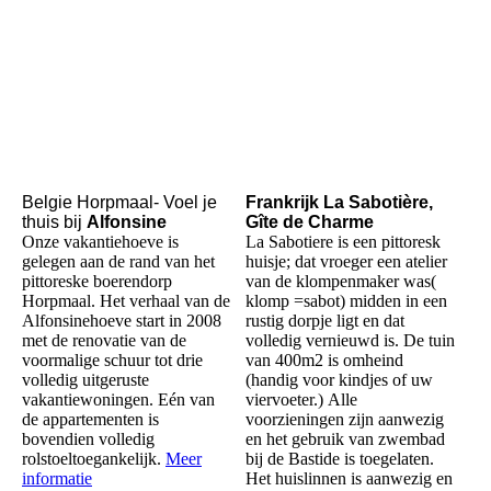
Belgie Horpmaal- Voel je
Frankrijk La Sabotière,
thuis bij
Alfonsine
Gîte de Charme
Onze vakantiehoeve is
La Sabotiere is een pittoresk
gelegen aan de rand van het
huisje; dat vroeger een atelier
pittoreske boerendorp
van de klompenmaker was(
Horpmaal. Het verhaal van de
klomp =sabot) midden in een
Alfonsinehoeve start in 2008
rustig dorpje ligt en dat
met de renovatie van de
volledig vernieuwd is. De tuin
voormalige schuur tot drie
van 400m2 is omheind
volledig uitgeruste
(handig voor kindjes of uw
vakantiewoningen. Eén van
viervoeter.) Alle
de appartementen is
voorzieningen zijn aanwezig
bovendien volledig
en het gebruik van zwembad
rolstoeltoegankelijk.
Meer
bij de Bastide is toegelaten.
informatie
Het huislinnen is aanwezig en