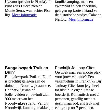
Uzzano (provincie Pistoia). Je
familiecamping, met een
kunt zelfs Lucca zien en
zwembad en een speeltuin,
Monte Serra, waarachter Pisa
gelegen op korte afstand van
ligt.
Meer informatie
de historische stadjes Calw en
Nagold.
Meer informatie
Bungalowpark 'Puik en
Frankrijk Jaulnay-Gites
Duin'
Op zoek naar een mooie plek
Bungalowpark 'Puik en Duin'
voor jouw vakantie? Een
is prachtig gelegen aan de
vakantiehuis in Frankrijk? Bij
duinen in Noordwijk aan zee.
Jaulnay-Gites kom je geheel
Het park ligt aan de
tot rust in je eigen Franse
bollenvelden en bevindt zich
boerderij. Romantisch met 2
900 meter van het
personen, gezellig met het
Noordwijkse strand. Vanuit
gezin maar ook erg leuk met
Noordwijk kunt u gemakkelijk
een groep tot 7 personen.