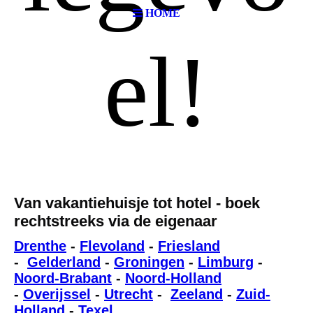
HOME
el!
Van vakantiehuisje tot hotel -
boek
rechtstreeks via de eigenaar
Drenthe
-
Flevoland
-
Friesland
-
Gelderland
-
Groningen
-
Limburg
-
Noord-Brabant
-
Noord-Holland
-
Overijssel
-
Utrecht
-
Zeeland
-
Zuid-
Holland
-
Texel