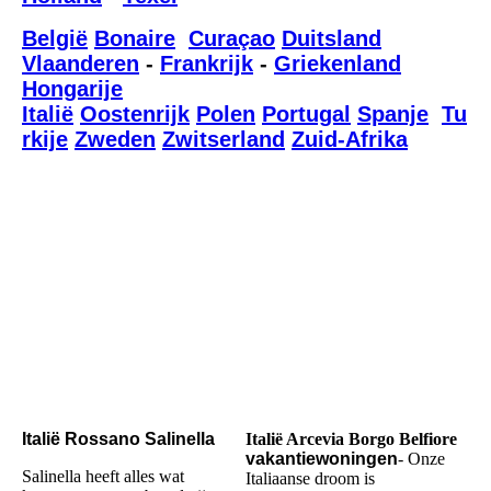
België
Bonaire
Curaçao
Duitsland
Vlaanderen
-
Frankrijk
-
Griekenland
Hongarije
Italië
Oostenrijk
Polen
Portugal
Spanje
Tu
rkije
Zweden
Zwitserland
Zuid-Afrika
Italië Rossano Salinella
Italië Arcevia Borgo Belfiore
vakantiewoningen
-
Onze
Salinella heeft alles wat
Italiaanse droom is